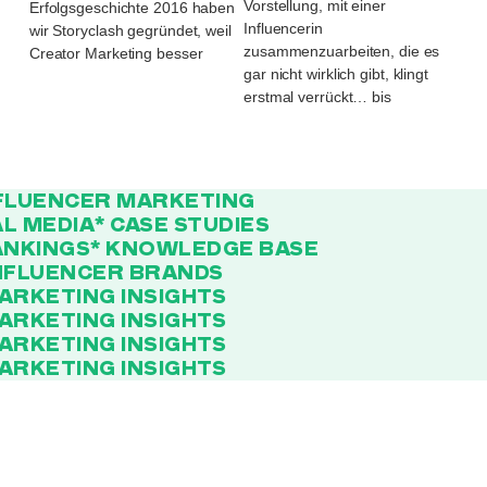
Vorstellung, mit einer
Erfolgsgeschichte 2016 haben
Influencerin
wir Storyclash gegründet, weil
zusammenzuarbeiten, die es
Creator Marketing besser
gar nicht wirklich gibt, klingt
erstmal verrückt… bis
NFLUENCER MARKETING
AL MEDIA
* CASE STUDIES
ANKINGS
* KNOWLEDGE BASE
INFLUENCER BRANDS
MARKETING INSIGHTS
MARKETING INSIGHTS
MARKETING INSIGHTS
MARKETING INSIGHTS