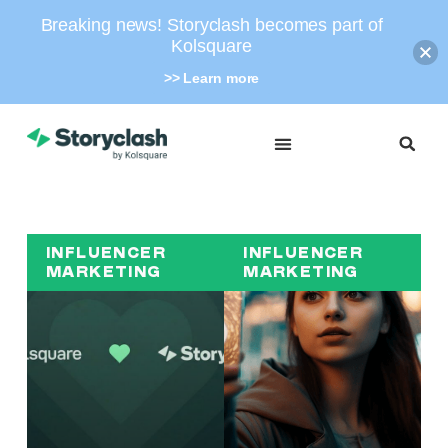
Breaking news! Storyclash becomes part of
Kolsquare
>> Learn more
INFLUENCER
INFLUENCER
MARKETING
MARKETING