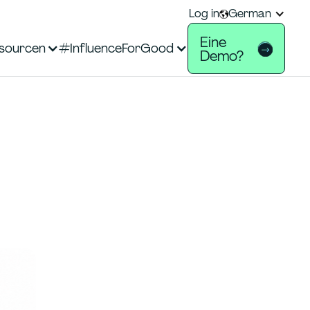
Log in
German
Eine
sourcen
#InfluenceForGood
Demo?