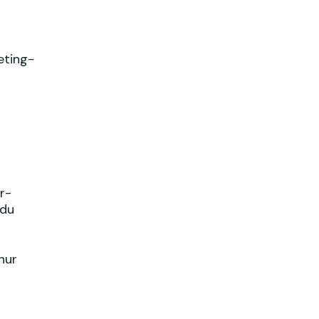
eting-
r-
 du
nur