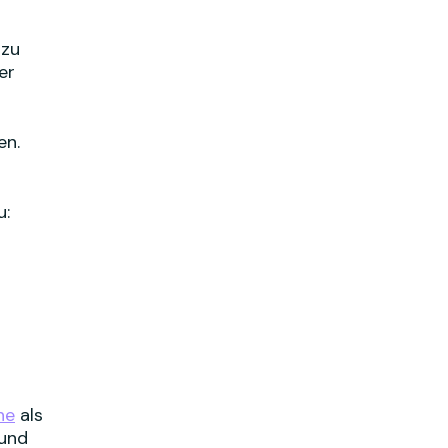
 zu
er
en.
u:
n
he
als
 und