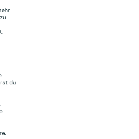
sehr
 zu
t.
e
rst du
,
e
re.