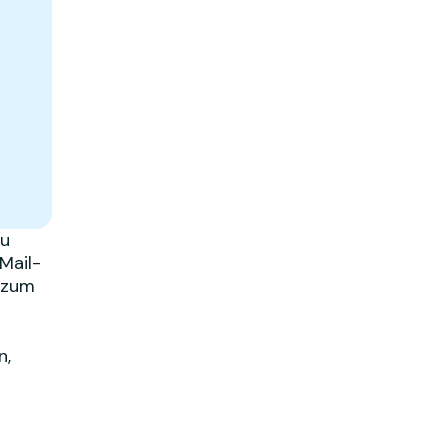
zu
Mail-
n zum
n,