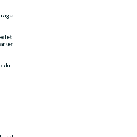
träge
eitet.
marken
en du
t und