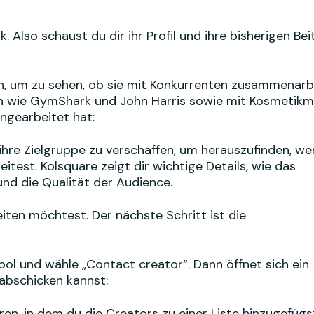
 Also schaust du dir ihr Profil und ihre bisherigen Bei
en, um zu sehen, ob sie mit Konkurrenten zusammenarb
ken wie GymShark und John Harris sowie mit Kosmetik
ngearbeitet hat:
in ihre Zielgruppe zu verschaffen, um herauszufinden, w
test. Kolsquare zeigt dir wichtige Details, wie das
und die Qualität der Audience.
ten möchtest. Der nächste Schritt ist die
bol und wähle „Contact creator“. Dann öffnet sich ein
abschicken kannst:
en, in dem du die Creators zu einer Liste hinzugefügs