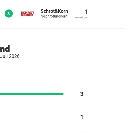
1
Schrot&Korn
3
@schrotundkorn
mentions
and
 Juli 2026
3
1