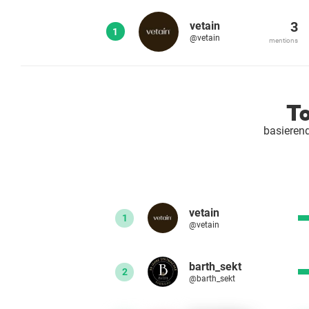
3
vetain
1
@vetain
mentions
To
basierend
vetain
1
@vetain
barth_sekt
2
@barth_sekt