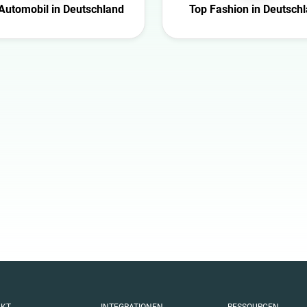
Automobil in Deutschland
Top Fashion in Deutsch
Finanzen
Gaming
Gesundheit
Infrastruktur
lik
Interieur
Kultur
Kunst
Natur
Politik
Reisen
Sport
Technologie
Tiere
Wissenschaft