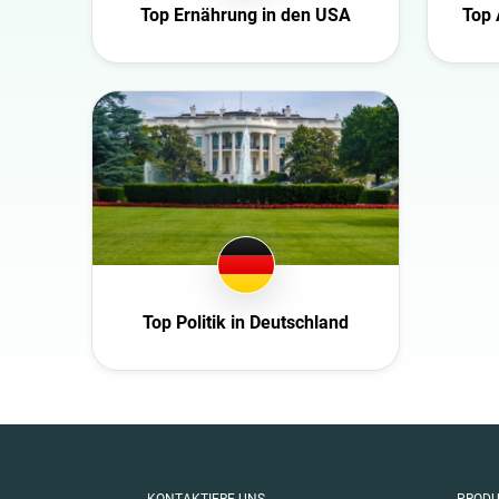
Top Ernährung in den USA
Top 
Niederlande
USA
Schweiz
Slowakei
Tschechische Repub
Deutschland
Ecuador
Frankreich
Ghana
Top Politik in Deutschland
Großbritannien
Ireland
Italien
Mexico
New Zealand