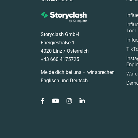
KONTAKTIERE UNS
PROD
Norwegen
Österreich
Influ
Influ
Polen
Tool
Storyclash GmbH
Portugal
Influ
Energiestraße 1
Rumänien
TikTo
4020 Linz / Österreich
Saudi Arabia
Inst
+43 660 4175725
Schweden
Engi
Melde dich bei uns – wir sprechen
Waru
Spain
Englisch und Deutsch.
Demo
Südafrika
Türkiye
United Arab Emirat