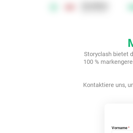
Schrot&Korn
3
@schrotundkorn
Storyclash bietet 
100 % markengerec
Kontaktiere uns, um
Vorname
*