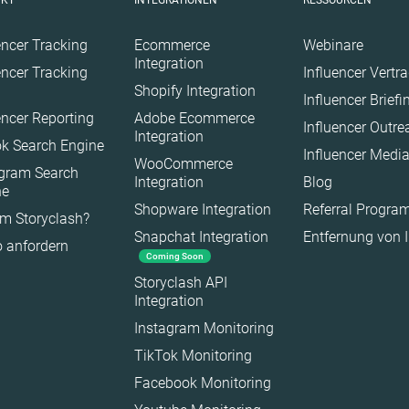
UKT
INTEGRATIONEN
RESSOURCEN
encer Tracking
Ecommerce
Webinare
Integration
encer Tracking
Influencer Vertr
Shopify Integration
Influencer Brief
encer Reporting
Adobe Ecommerce
Influencer Outr
Integration
k Search Engine
Influencer Medi
WooCommerce
agram Search
Integration
Blog
ne
Shopware Integration
Referral Progr
m Storyclash?
Snapchat Integration
Entfernung von 
 anfordern
Coming Soon
Storyclash API
Integration
es
Instagram Monitoring
TikTok Monitoring
Facebook Monitoring