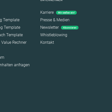
UNTERNEHMEN
Karriere
Wir stellen ein!
ag Template
Presse & Medien
ing Template
Newsletter
Abonnieren
each Template
Whistleblowing
a Value Rechner
Kontakt
amm
Inhalten anfragen