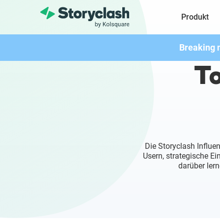
Produkt
Breaking 
To
Die Storyclash Influe
Usern, strategische E
darüber lern