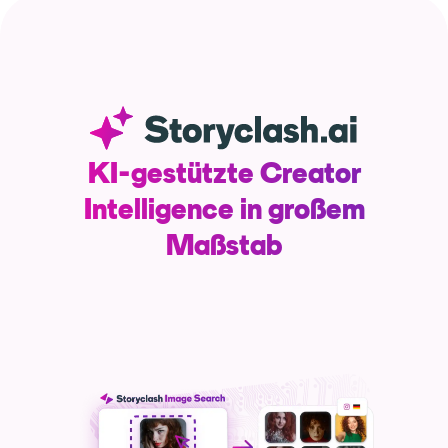
Ressourcen
Webinars
Reports & Guides
KI-gestützte Creator
Intelligence in großem
Templates
Maßstab
Blog