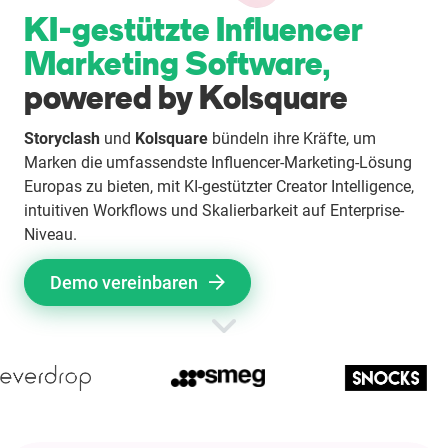
KI-gestützte Influencer
Enterprises
Marketing Software,
Direct to Consumer Brands (DTC)
powered by Kolsquare
Storyclash
und
Kolsquare
bündeln ihre Kräfte, um
Agenturen
Marken die umfassendste Influencer-Marketing-Lösung
Europas zu bieten, mit KI-gestützter Creator Intelligence,
Success Stories
intuitiven Workflows und Skalierbarkeit auf Enterprise-
Niveau.
Preise
Demo vereinbaren
Free Tools
AI Influencer Search
Instagram Brand Rankings