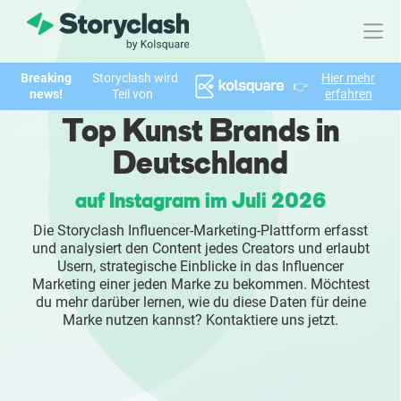
Breaking
Storyclash wird
Hier mehr
👉
Produkt
news!
Teil von
erfahren
Top Kunst Brands in
FEATURES
Deutschland
KI-unterstützte Influencer Suche
auf Instagram im Juli 2026
Brand Insights & Marktforschung
Die Storyclash Influencer-Marketing-Plattform erfasst
und analysiert den Content jedes Creators und erlaubt
Collaboration & Relationship Management
Usern, strategische Einblicke in das Influencer
Marketing einer jeden Marke zu bekommen. Möchtest
du mehr darüber lernen, wie du diese Daten für deine
Reporting & Analysen
Marke nutzen kannst? Kontaktiere uns jetzt.
Who We Help