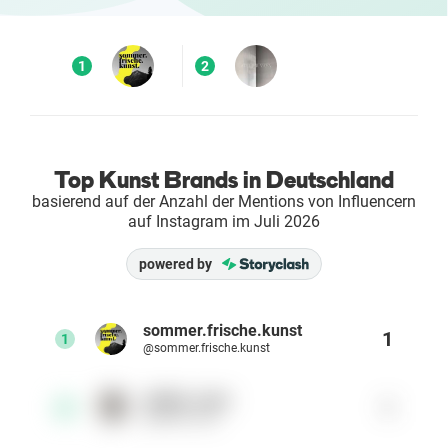
Enterprises
1
2
Direct to Consumer Brands (DTC)
Agenturen
Top Kunst Brands in Deutschland
Success Stories
basierend auf der Anzahl der Mentions von Influencern
auf Instagram im Juli 2026
Preise
powered by
Free Tools
sommer.frische.kunst
1
1
@sommer.frische.kunst
AI Influencer Search
atelier_vaya
1
2
Instagram Brand Rankings
@atelier_vaya