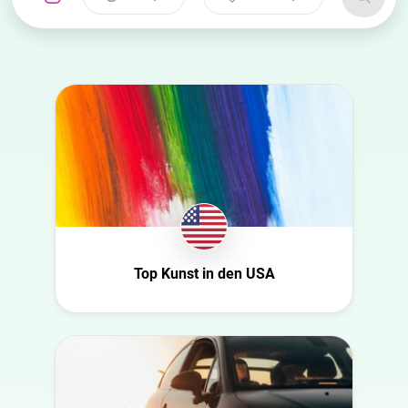
Land
Kategorie
auswählen
auswählen
Australia
Automobil
Azerbaijan
Beauty
Belgien
Bildung
Bulgaria
Entertainment
Canada
Ernährung
Croatia
Familie
Dänemark
Fashion
Top Kunst in den USA
Niederlande
Finanzen
USA
Gaming
Schweiz
Gesundheit
Slowakei
Infrastruktur
Tschechische
Interieur