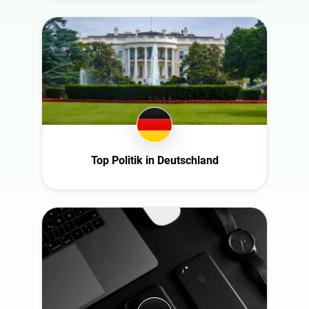
Portugal
Rumänien
Saudi Arabia
Schweden
Spain
Südafrika
Türkiye
Top Politik in Deutschland
United Arab
Emirates