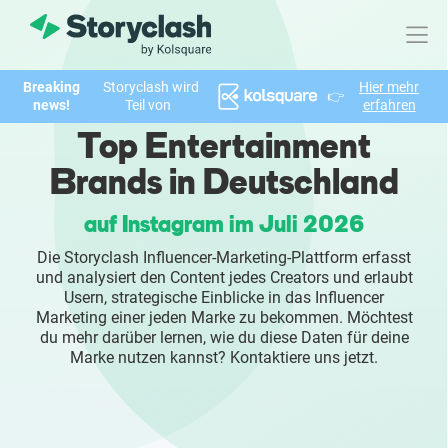
Breaking
Storyclash wird
Hier mehr
👉
Produkt
news!
Teil von
erfahren
Top Entertainment
FEATURES
Brands in Deutschland
KI-unterstützte Influencer Suche
auf Instagram im Juli 2026
Brand Insights & Marktforschung
Die Storyclash Influencer-Marketing-Plattform erfasst
und analysiert den Content jedes Creators und erlaubt
Collaboration & Relationship Management
Usern, strategische Einblicke in das Influencer
Marketing einer jeden Marke zu bekommen. Möchtest
du mehr darüber lernen, wie du diese Daten für deine
Reporting & Analysen
Marke nutzen kannst? Kontaktiere uns jetzt.
Who We Help