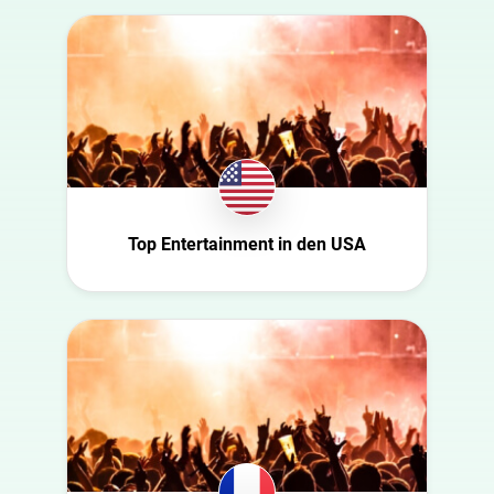
Australia
Automobil
Azerbaijan
Beauty
Belgien
Bildung
Bulgaria
Entertainment
Canada
Ernährung
Croatia
Familie
Dänemark
Fashion
Top Entertainment in den USA
Niederlande
Finanzen
USA
Gaming
Schweiz
Gesundheit
Slowakei
Infrastruktur
Tschechische
Interieur
Republik
Kultur
Deutschland
Kunst