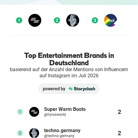
Enterprises
1
2
3
Direct to Consumer Brands (DTC)
Agenturen
Top Entertainment Brands in
Success Stories
Deutschland
basierend auf der Anzahl der Mentions von Influencern
auf Instagram im Juli 2026
Preise
powered by
Free Tools
Super Warm Boots
AI Influencer Search
2
1
@hyroxworld
Instagram Brand Rankings
techno.germany
2
2
@techno.germany