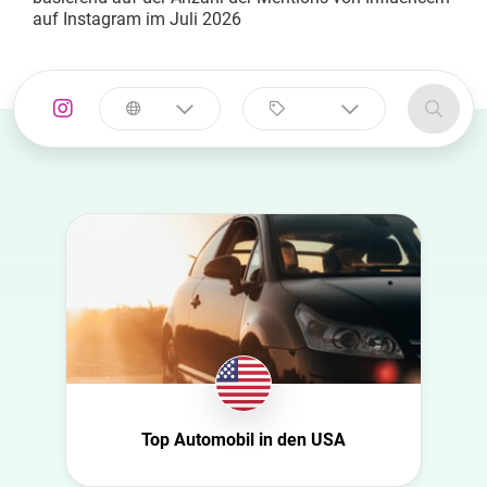
auf Instagram im Juli 2026
Land
Kategorie
auswählen
auswählen
Australia
Automobil
Azerbaijan
Beauty
Belgien
Bildung
Bulgaria
Entertainment
Canada
Ernährung
Croatia
Familie
Dänemark
Fashion
Top Automobil in den USA
Niederlande
Finanzen