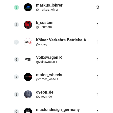
markus_lohrer
2
Ressourcen
3
@markus_lohrer
k_custom
Webinars
1
4
@k_custom
Reports & Guides
Kölner Verkehrs-Betriebe AG - KVB
1
5
@kvbag
Templates
Volkswagen R
1
6
@volkswagen_r
Blog
motec_wheels
1
7
@motec_wheels
gyeon_de
1
8
@gyeon_de
maxtondesign_germany
1
9