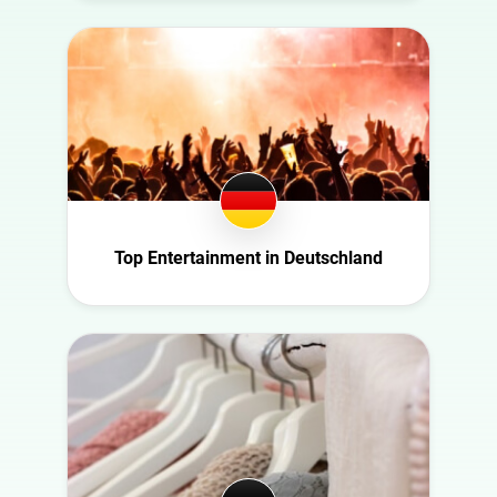
USA
Gaming
Schweiz
Gesundheit
Slowakei
Infrastruktur
Tschechische
Interieur
Republik
Kultur
Deutschland
Kunst
Ecuador
Natur
Finnland
Politik
Top Entertainment in Deutschland
Frankreich
Reisen
Ghana
Sport
Großbritannien
Technologie
Ireland
Tiere
Italien
Wissenschaft
Mexico
New Zealand