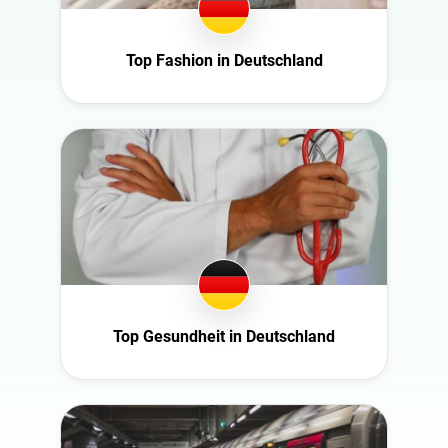
Norwegen
Österreich
Top Fashion in Deutschland
Polen
Portugal
Rumänien
Saudi Arabia
Schweden
Spain
Südafrika
Türkiye
Top Gesundheit in Deutschland
United Arab
Emirates