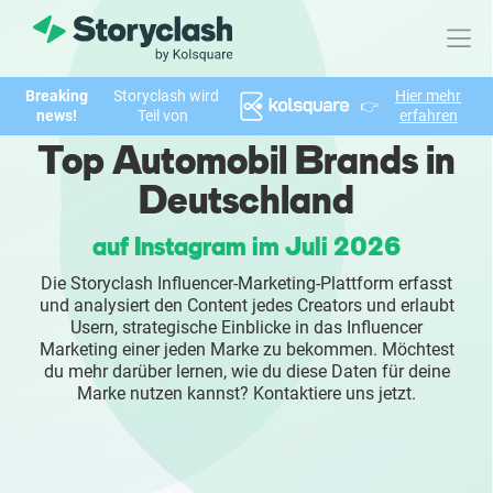
Breaking
Storyclash wird
Hier mehr
👉
Produkt
news!
Teil von
erfahren
Top Automobil Brands in
FEATURES
Deutschland
KI-unterstützte Influencer Suche
auf Instagram im Juli 2026
Brand Insights & Marktforschung
Die Storyclash Influencer-Marketing-Plattform erfasst
und analysiert den Content jedes Creators und erlaubt
Collaboration & Relationship Management
Usern, strategische Einblicke in das Influencer
Marketing einer jeden Marke zu bekommen. Möchtest
du mehr darüber lernen, wie du diese Daten für deine
Reporting & Analysen
Marke nutzen kannst? Kontaktiere uns jetzt.
Who We Help