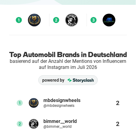
Enterprises
1
2
3
Direct to Consumer Brands (DTC)
Agenturen
Top Automobil Brands in Deutschland
Success Stories
basierend auf der Anzahl der Mentions von Influencern
auf Instagram im Juli 2026
Preise
powered by
Free Tools
mbdesignwheels
2
1
@mbdesignwheels
AI Influencer Search
bimmer__world
2
2
Instagram Brand Rankings
@bimmer__world