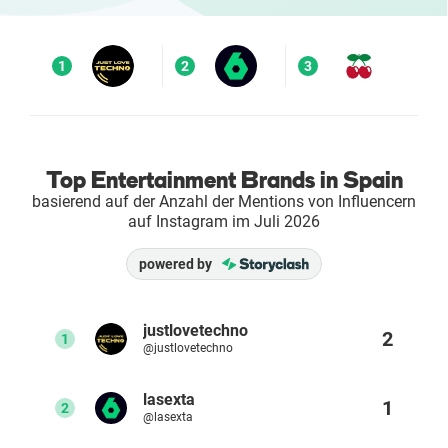
Enterprises
1
2
3
Direct to Consumer Brands (DTC)
Agenturen
Top Entertainment Brands in Spain
Success Stories
basierend auf der Anzahl der Mentions von Influencern
auf Instagram im Juli 2026
Preise
powered by
Free Tools
justlovetechno
2
1
@justlovetechno
AI Influencer Search
lasexta
1
2
Instagram Brand Rankings
@lasexta