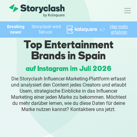
Breaking
Storyclash wird
Hier mehr
👉
Produkt
news!
Teil von
erfahren
Top Entertainment
FEATURES
Brands in Spain
KI-unterstützte Influencer Suche
auf Instagram im Juli 2026
Brand Insights & Marktforschung
Die Storyclash Influencer-Marketing-Plattform erfasst
und analysiert den Content jedes Creators und erlaubt
Collaboration & Relationship Management
Usern, strategische Einblicke in das Influencer
Marketing einer jeden Marke zu bekommen. Möchtest
du mehr darüber lernen, wie du diese Daten für deine
Reporting & Analysen
Marke nutzen kannst? Kontaktiere uns jetzt.
Who We Help