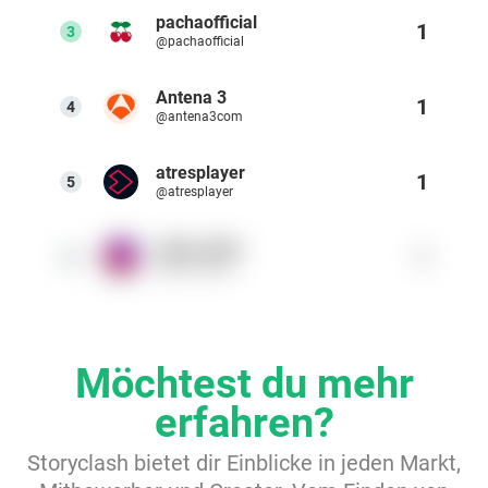
pachaofficial
1
Ressourcen
3
@pachaofficial
Antena 3
Webinars
1
4
@antena3com
Reports & Guides
atresplayer
1
5
@atresplayer
Templates
shine_ibiza
1
6
@shine_ibiza
Blog
Möchtest du mehr
erfahren?
Storyclash bietet dir Einblicke in jeden Markt,