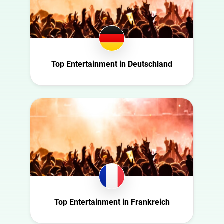
Bulgaria
Entertainment
Canada
Ernährung
Croatia
Familie
Dänemark
Fashion
Top Entertainment in Deutschland
Niederlande
Finanzen
USA
Gaming
Schweiz
Gesundheit
Slowakei
Infrastruktur
Tschechische
Interieur
Republik
Kultur
Deutschland
Kunst
Ecuador
Natur
Finnland
Politik
Top Entertainment in Frankreich
Frankreich
Reisen