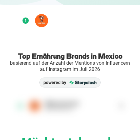
Enterprises
1
Direct to Consumer Brands (DTC)
Agenturen
Top Ernährung Brands in Mexico
Success Stories
basierend auf der Anzahl der Mentions von Influencern
auf Instagram im Juli 2026
Preise
powered by
Free Tools
littlecaesarsmx
1
1
@littlecaesarsmx
AI Influencer Search
Instagram Brand Rankings