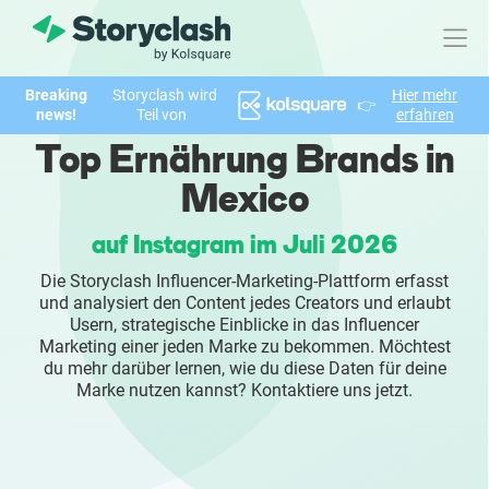
Breaking
Storyclash wird
Hier mehr
👉
Produkt
news!
Teil von
erfahren
Top Ernährung Brands in
FEATURES
Mexico
KI-unterstützte Influencer Suche
auf Instagram im Juli 2026
Brand Insights & Marktforschung
Die Storyclash Influencer-Marketing-Plattform erfasst
und analysiert den Content jedes Creators und erlaubt
Collaboration & Relationship Management
Usern, strategische Einblicke in das Influencer
Marketing einer jeden Marke zu bekommen. Möchtest
du mehr darüber lernen, wie du diese Daten für deine
Reporting & Analysen
Marke nutzen kannst? Kontaktiere uns jetzt.
Who We Help