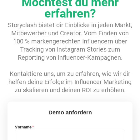
Möchtest du mehr
Ressourcen
erfahren?
Storyclash bietet dir Einblicke in jeden Markt,
Webinars
Mitbewerber und Creator. Vom Finden von
100 % markengerechten Influencern über
Reports & Guides
Tracking von Instagram Stories zum
Reporting von Influencer-Kampagnen.
Templates
Kontaktiere uns, um zu erfahren, wie wir dir
helfen deine Erfolge im Influencer Marketing
Blog
zu skalieren und deinen ROI zu erhöhen.
Demo anfordern
Vorname
*