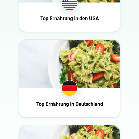
Ecuador
Natur
Finnland
Politik
Top Ernährung in den USA
Frankreich
Reisen
Ghana
Sport
Großbritannien
Technologie
Ireland
Tiere
Italien
Wissenschaft
Mexico
New Zealand
Norwegen
Österreich
Top Ernährung in Deutschland
Polen
Portugal
Rumänien