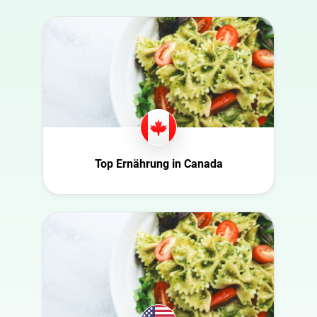
Australia
Automobil
Azerbaijan
Beauty
Belgien
Bildung
Bulgaria
Entertainment
Canada
Ernährung
Croatia
Familie
Dänemark
Fashion
Top Ernährung in Canada
Niederlande
Finanzen
USA
Gaming
Schweiz
Gesundheit
Slowakei
Infrastruktur
Tschechische
Interieur
Republik
Kultur
Deutschland
Kunst