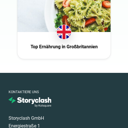
Saudi Arabia
Schweden
Spain
Südafrika
Türkiye
Top Ernährung in Großbritannien
United Arab
Emirates
KONTAKTIERE UNS
Storyclash GmbH
Energiestraße 1