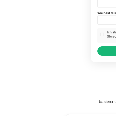
Wie hast du
Ich s
Storyc
basierend