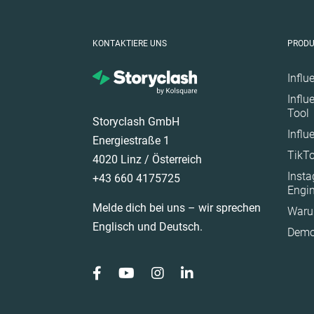
Tschechische Repub
Deutschland
KONTAKTIERE UNS
PROD
Ecuador
Finnland
Influ
Influ
Frankreich
Tool
Storyclash GmbH
Ghana
Influ
Energiestraße 1
Großbritannien
TikTo
4020 Linz / Österreich
Ireland
Inst
+43 660 4175725
Italien
Engi
Melde dich bei uns – wir sprechen
Waru
Mexico
Englisch und Deutsch.
Demo
New Zealand
Norwegen
Österreich
Polen