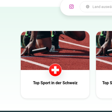
Land auswä
Land auswählen
Australia
Azerbaijan
Belgien
Bulgaria
Canada
Croatia
Dänemark
Top Sport in der Schweiz
Top S
Niederlande
USA
Schweiz
Slowakei