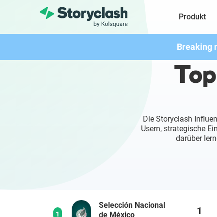
Produkt
Breaking 
Top
Die Storyclash Influe
Usern, strategische E
darüber lern
Selección Nacional
1
1
de México