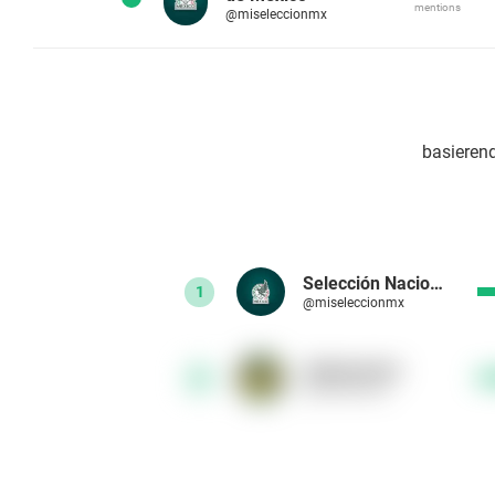
mentions
@miseleccionmx
basierend
Selección Nacional de México
1
@miseleccionmx
clubamerica
2
@clubamerica