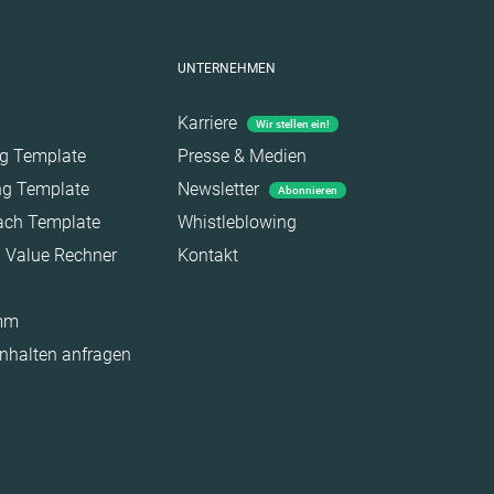
UNTERNEHMEN
Karriere
Wir stellen ein!
ag Template
Presse & Medien
ing Template
Newsletter
Abonnieren
each Template
Whistleblowing
a Value Rechner
Kontakt
amm
Inhalten anfragen