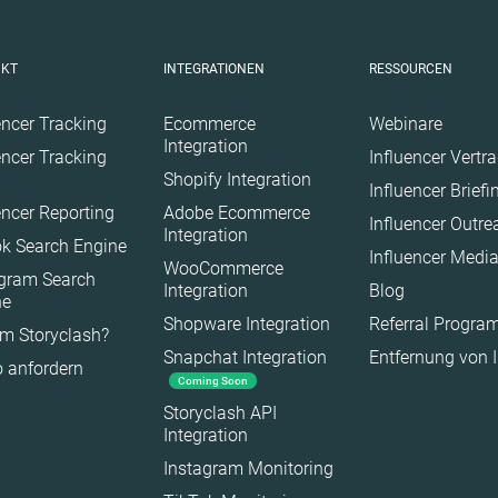
lik
Interieur
Kultur
UKT
INTEGRATIONEN
RESSOURCEN
Kunst
Natur
encer Tracking
Ecommerce
Webinare
Integration
encer Tracking
Influencer Vertr
Politik
Shopify Integration
Influencer Brief
Reisen
encer Reporting
Adobe Ecommerce
Influencer Outr
Sport
Integration
k Search Engine
Influencer Medi
Technologie
WooCommerce
agram Search
Integration
Blog
Tiere
ne
Shopware Integration
Referral Progr
m Storyclash?
Wissenschaft
Snapchat Integration
Entfernung von 
 anfordern
Coming Soon
Storyclash API
Integration
Instagram Monitoring