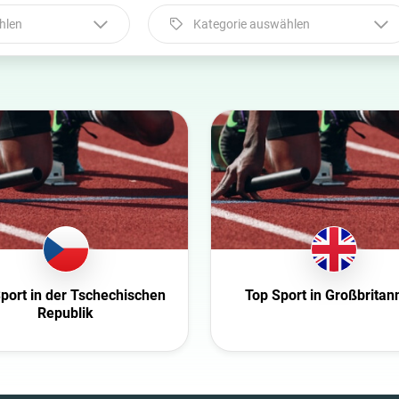
hlen
Kategorie auswählen
Kategorie auswählen
Automobil
Beauty
Bildung
Entertainment
Ernährung
Familie
Fashion
port in der Tschechischen
Top Sport in Großbritan
Finanzen
Republik
Gaming
Gesundheit
Infrastruktur