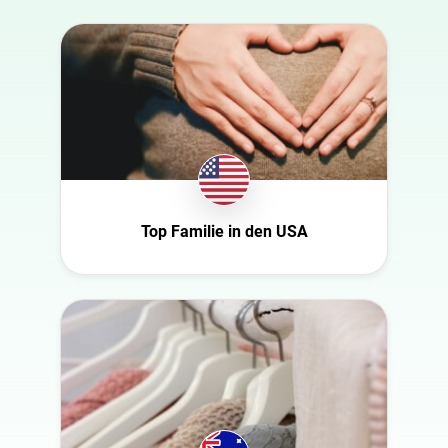
Australia
Automobil
Azerbaijan
Beauty
Belgien
Bildung
Bulgaria
Entertainment
Canada
Ernährung
Croatia
Familie
Dänemark
Fashion
Top Familie in den USA
Niederlande
Finanzen
USA
Gaming
Schweiz
Gesundheit
Slowakei
Infrastruktur
Tschechische
Interieur
Republik
Kultur
Deutschland
Kunst