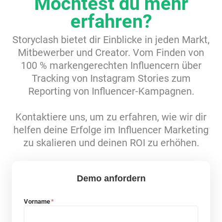
Möchtest du mehr
Ressourcen
erfahren?
Storyclash bietet dir Einblicke in jeden Markt,
Webinars
Mitbewerber und Creator. Vom Finden von
100 % markengerechten Influencern über
Reports & Guides
Tracking von Instagram Stories zum
Reporting von Influencer-Kampagnen.
Templates
Kontaktiere uns, um zu erfahren, wie wir dir
helfen deine Erfolge im Influencer Marketing
Blog
zu skalieren und deinen ROI zu erhöhen.
Demo anfordern
Vorname
*