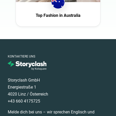
Ecuador
Natur
Frankreich
Politik
Top Fashion in Australia
Ghana
Reisen
Großbritannien
Sport
Ireland
Technologie
Italien
Tiere
Mexico
Wissenschaft
KONTAKTIERE UNS
New Zealand
Norwegen
Österreich
Storyclash GmbH
Polen
Energiestraße 1
4020 Linz / Österreich
Portugal
+43 660 4175725
Rumänien
Saudi Arabia
Melde dich bei uns – wir sprechen Englisch und