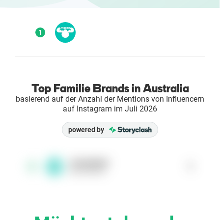
Enterprises
1
Direct to Consumer Brands (DTC)
Agenturen
Top Familie Brands in Australia
Success Stories
basierend auf der Anzahl der Mentions von Influencern
auf Instagram im Juli 2026
Preise
powered by
Free Tools
moosetoys
1
1
@moosetoys
AI Influencer Search
Instagram Brand Rankings