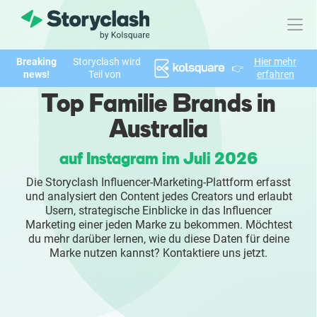
Breaking
Storyclash wird
Hier mehr
👉
Produkt
news!
Teil von
erfahren
Top Familie Brands in
FEATURES
Australia
KI-unterstützte Influencer Suche
auf Instagram im Juli 2026
Brand Insights & Marktforschung
Die Storyclash Influencer-Marketing-Plattform erfasst
und analysiert den Content jedes Creators und erlaubt
Collaboration & Relationship Management
Usern, strategische Einblicke in das Influencer
Marketing einer jeden Marke zu bekommen. Möchtest
du mehr darüber lernen, wie du diese Daten für deine
Reporting & Analysen
Marke nutzen kannst? Kontaktiere uns jetzt.
Who We Help