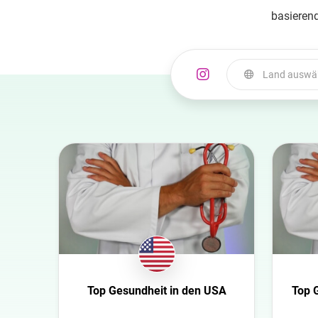
basierend
Land auswä
Land auswählen
Australia
Azerbaijan
Belgien
Bulgaria
Canada
Croatia
Dänemark
Top Gesundheit in den USA
Top 
Niederlande
USA