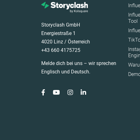
Influ
Österreich
Influ
Polen
Tool
Storyclash GmbH
Portugal
Influ
Energiestraße 1
Rumänien
TikTo
4020 Linz / Österreich
Saudi Arabia
Inst
+43 660 4175725
Engi
Schweden
Melde dich bei uns – wir sprechen
Waru
Spain
Englisch und Deutsch.
Demo
Südafrika
Türkiye
United Arab Emirat