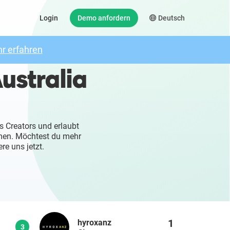
Login
Demo anfordern
Deutsch
r erfahren
ustralia
s Creators und erlaubt
mmen. Möchtest du mehr
re uns jetzt.
1
hyroxanz
3