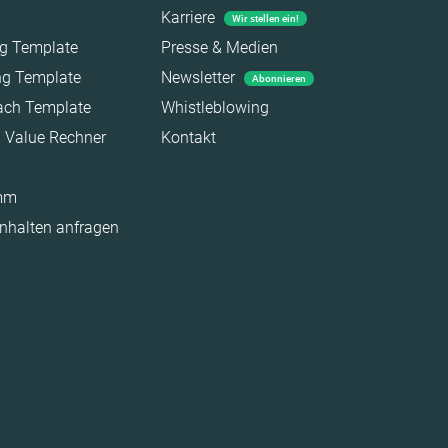
Karriere
Wir stellen ein!
ag Template
Presse & Medien
ing Template
Newsletter
Abonnieren
each Template
Whistleblowing
a Value Rechner
Kontakt
amm
Inhalten anfragen