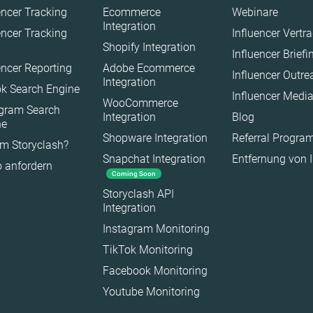
encer Tracking
Ecommerce
Webinare
Integration
encer Tracking
Influencer Vertr
Shopify Integration
Influencer Brief
encer Reporting
Adobe Ecommerce
Influencer Outr
Integration
k Search Engine
Influencer Medi
WooCommerce
agram Search
Integration
Blog
ne
Shopware Integration
Referral Progr
m Storyclash?
Snapchat Integration
Entfernung von 
 anfordern
Coming Soon
Storyclash API
Integration
es
Instagram Monitoring
TikTok Monitoring
Facebook Monitoring
Youtube Monitoring