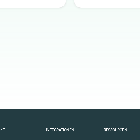
Gesundheit
Infrastruktur
lik
Interieur
Kultur
Kunst
Natur
Politik
Reisen
Sport
Technologie
Tiere
Wissenschaft
UKT
INTEGRATIONEN
RESSOURCEN