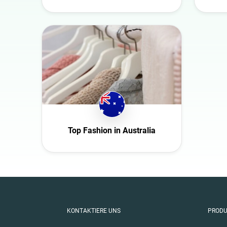
Schweiz
Slowakei
Tschechische Repub
Deutschland
Ecuador
Finnland
Frankreich
Ghana
Top Fashion in Australia
Großbritannien
Ireland
Italien
Mexico
New Zealand
KONTAKTIERE UNS
PROD
Norwegen