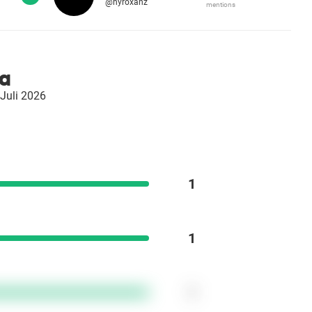
@hyroxanz
mentions
ia
 Juli 2026
1
1
1