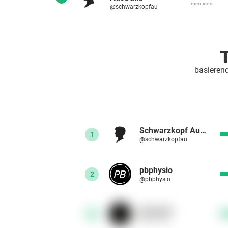
mentions
@schwarzkopfau
T
basierend
Schwarzkopf Australia
1
@schwarzkopfau
pbphysio
2
@pbphysio
hyroxanz
3
@hyroxanz