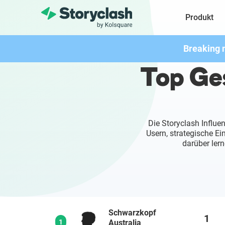
Produkt
Breaking 
Top Ges
Die Storyclash Influe
Usern, strategische E
darüber lern
Schwarzkopf
1
1
Australia