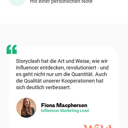
mit einer persönlichen Note
Ressourcen
Webinars
Reports & Guides
Templates
Storyclash hat die Art und Weise, wie wir
Influencer entdecken, revolutioniert - und
es geht nicht nur um die Quantität. Auch
Blog
die Qualität unserer Kooperationen hat
sich deutlich verbessert.
Fiona Macpherson
Influencer Marketing Lead