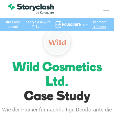
Breaking
Storyclash wird
Hier mehr
👉
Produkt
news!
Teil von
erfahren
FEATURES
KI-unterstützte Influencer Suche
Brand Insights & Marktforschung
Wild Cosmetics
Collaboration & Relationship Management
Ltd.
Reporting & Analysen
Case Study
Who We Help
Wie der Pionier für nachhaltige Deodorants die