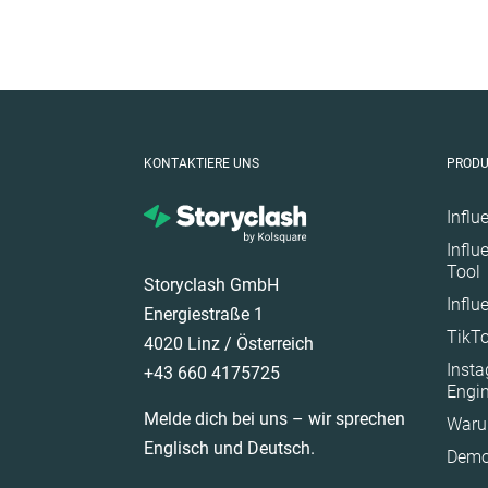
KONTAKTIERE UNS
PROD
Influ
Influ
Tool
Storyclash GmbH
Influ
Energiestraße 1
TikTo
4020 Linz / Österreich
Inst
+43 660 4175725
Engi
Melde dich bei uns – wir sprechen
Waru
Englisch und Deutsch.
Demo