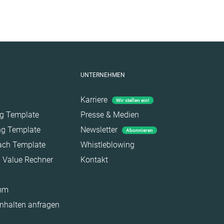
UNTERNEHMEN
Karriere
Wir stellen ein!
ag Template
Presse & Medien
ing Template
Newsletter
Abonnieren
each Template
Whistleblowing
a Value Rechner
Kontakt
amm
Inhalten anfragen