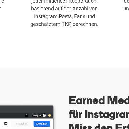
le
jeder Influencer-Kooperation,
de
r
basierend auf der Anzahl von
un
Instagram Posts, Fans und
geschätztem TKP, berechnen.
Earned Medi
für Instagra
Miss den Erf