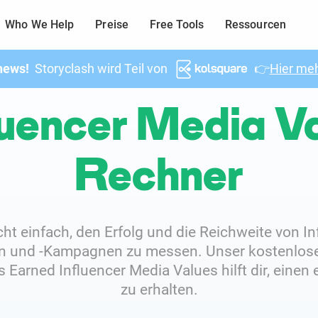
Who We Help
Preise
Free Tools
Ressourcen
news!
Storyclash wird Teil von
👉
Hier meh
luencer Media V
Rechner
icht einfach, den Erfolg und die Reichweite von In
en und -Kampagnen zu messen. Unser kostenlose
s Earned Influencer Media Values hilft dir, einen 
zu erhalten.