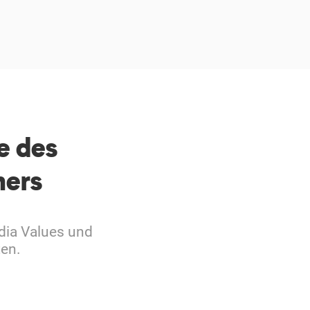
e des
ners
dia Values und
ten.