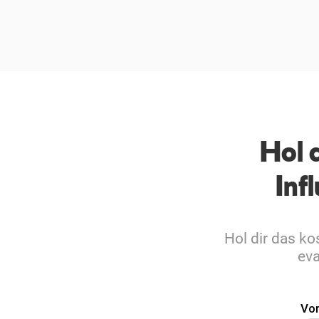
Hol 
Inf
Hol dir das k
eva