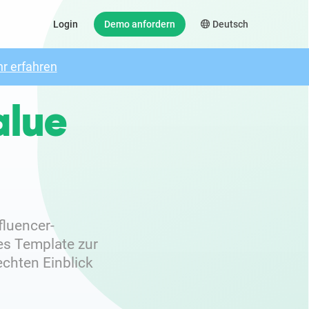
Login
Demo anfordern
Deutsch
r erfahren
alue
fluencer-
s Template zur
echten Einblick