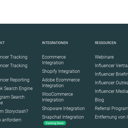
UKT
INTEGRATIONEN
RESSOURCEN
encer Tracking
Ecommerce
Webinare
Integration
encer Tracking
Influencer Vertr
Shopify Integration
Influencer Brief
encer Reporting
Adobe Ecommerce
Influencer Outr
Integration
k Search Engine
Influencer Medi
WooCommerce
agram Search
Integration
Blog
ne
Shopware Integration
Referral Progr
m Storyclash?
Snapchat Integration
Entfernung von 
 anfordern
Coming Soon