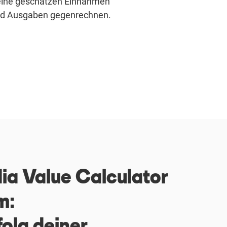
ine geschätzen Einnahmen
d Ausgaben gegenrechnen.
a Value Calculator
m:
olg deiner