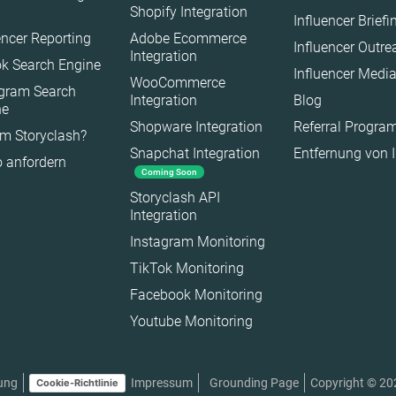
Shopify Integration
Influencer Brief
encer Reporting
Adobe Ecommerce
Influencer Outr
Integration
k Search Engine
Influencer Medi
WooCommerce
agram Search
Integration
Blog
ne
Shopware Integration
Referral Progr
m Storyclash?
Snapchat Integration
Entfernung von 
 anfordern
Coming Soon
Storyclash API
Integration
Instagram Monitoring
TikTok Monitoring
Facebook Monitoring
Youtube Monitoring
Copyright © 20
ung
Impressum
Grounding Page
Cookie-Richtlinie