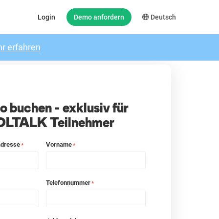
Login
Demo anfordern
Deutsch
r erfahren
 buchen - exklusiv für
LTALK Teilnehmer
adresse
Vorname
*
*
Telefonnummer
*