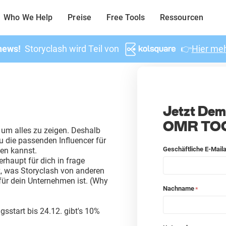
Who We Help
Preise
Free Tools
Ressourcen
news!
Storyclash wird Teil von
👉
Hier meh
Jetzt Demo
OMR TOO
t um alles zu zeigen. Deshalb
du die passenden Influencer für
Geschäftliche E-Mail
en kannst.
rhaupt für dich in frage
, was Storyclash von anderen
für dein Unternehmen ist. (Why
Nachname
*
gsstart bis 24.12. gibt's 10%