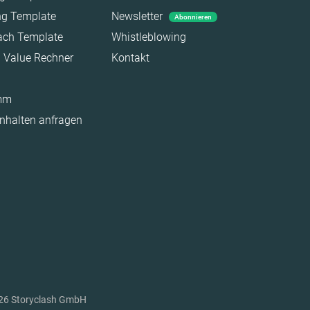
ing Template
Newsletter
Abonnieren
each Template
Whistleblowing
a Value Rechner
Kontakt
amm
Inhalten anfragen
26 Storyclash GmbH