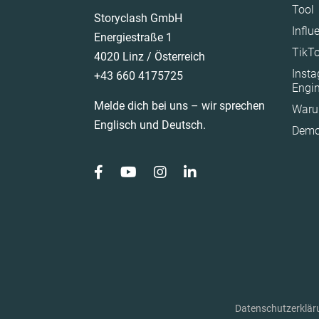
Tool
Storyclash GmbH
Influ
Energiestraße 1
TikTo
4020 Linz / Österreich
Inst
+43 660 4175725
Engi
Melde dich bei uns – wir sprechen
Waru
Englisch und Deutsch.
Demo
Datenschutzerklär