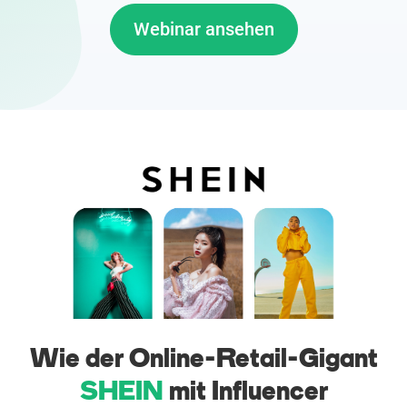
Enterprises
Webinar ansehen
Direct to Consumer Brands (DTC)
Agenturen
Success Stories
Preise
Free Tools
AI Influencer Search
Wie der Online-Retail-Gigant
Instagram Brand Rankings
SHEIN
mit Influencer