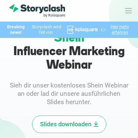
Breaking
Storyclash wird
Hier mehr
👉
Produkt
news!
Teil von
erfahren
Shein
FEATURES
Influencer Marketing
KI-unterstützte Influencer Suche
Webinar
Brand Insights & Marktforschung
Sieh dir unser kostenloses Shein Webinar
Collaboration & Relationship Management
an oder lad dir unsere ausführlichen
Slides herunter.
Reporting & Analysen
Slides downloaden
Who We Help