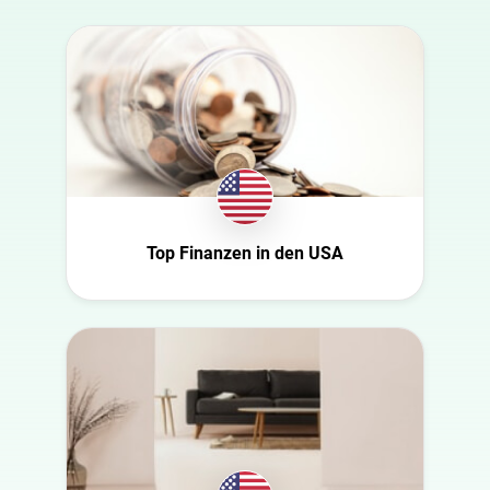
Australia
Automobil
Azerbaijan
Beauty
Belgien
Bildung
Bulgaria
Entertainment
Canada
Ernährung
Croatia
Familie
Dänemark
Fashion
Top Finanzen in den USA
Niederlande
Finanzen
USA
Gaming
Schweiz
Gesundheit
Slowakei
Infrastruktur
Tschechische
Interieur
Republik
Kultur
Deutschland
Kunst