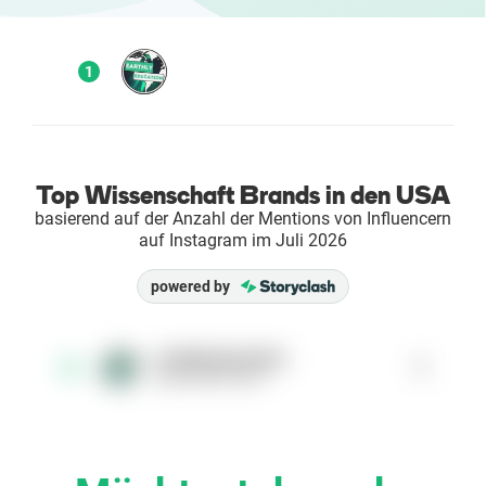
Enterprises
1
Direct to Consumer Brands (DTC)
Agenturen
Top Wissenschaft Brands in den USA
Success Stories
basierend auf der Anzahl der Mentions von Influencern
auf Instagram im Juli 2026
Preise
powered by
Free Tools
earthlyeducation
1
1
@earthlyeducation
AI Influencer Search
Instagram Brand Rankings