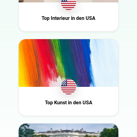
Ecuador
Natur
Finnland
Politik
Top Interieur in den USA
Frankreich
Reisen
Ghana
Sport
Großbritannien
Technologie
Ireland
Tiere
Italien
Wissenschaft
Mexico
New Zealand
Norwegen
Österreich
Top Kunst in den USA
Polen
Portugal
Rumänien