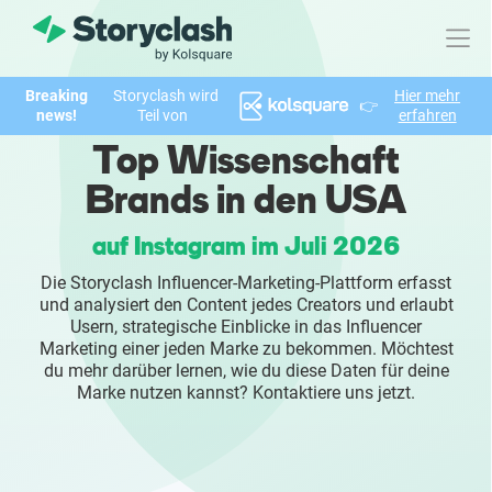
Breaking
Storyclash wird
Hier mehr
👉
Produkt
news!
Teil von
erfahren
Top Wissenschaft
FEATURES
Brands in den USA
KI-unterstützte Influencer Suche
auf Instagram im Juli 2026
Brand Insights & Marktforschung
Die Storyclash Influencer-Marketing-Plattform erfasst
und analysiert den Content jedes Creators und erlaubt
Collaboration & Relationship Management
Usern, strategische Einblicke in das Influencer
Marketing einer jeden Marke zu bekommen. Möchtest
du mehr darüber lernen, wie du diese Daten für deine
Reporting & Analysen
Marke nutzen kannst? Kontaktiere uns jetzt.
Who We Help