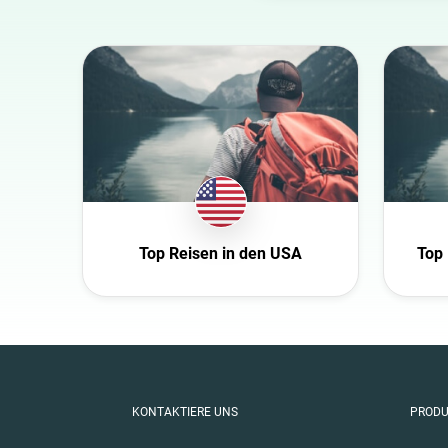
Australia
Azerbaijan
Belgien
Bulgaria
Canada
Croatia
Dänemark
Top Reisen in den USA
Top 
Niederlande
USA
Schweiz
Slowakei
Tschechische Repub
KONTAKTIERE UNS
PROD
Deutschland
Ecuador