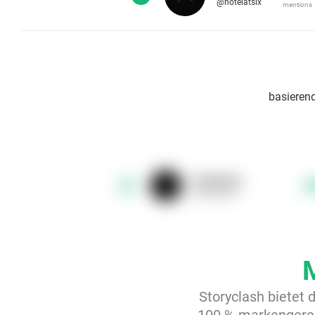
@hotelatsix
mentions
basierend
hotelatsix
1
@hotelatsix
Storyclash bietet 