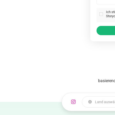
Ich s
Storyc
basierend
Land auswä
Land auswählen