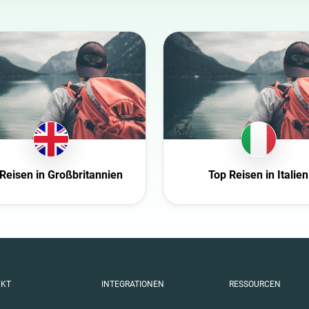
Automobil
Beauty
Bildung
Entertainment
Ernährung
Familie
Fashion
Reisen in Großbritannien
Top Reisen in Italien
Finanzen
Gaming
Gesundheit
Infrastruktur
lik
Interieur
UKT
INTEGRATIONEN
RESSOURCEN
Kultur
Kunst