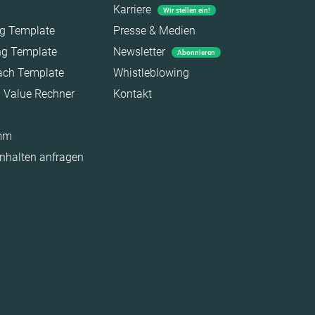
Karriere
Wir stellen ein!
ag Template
Presse & Medien
ing Template
Newsletter
Abonnieren
each Template
Whistleblowing
a Value Rechner
Kontakt
amm
Inhalten anfragen