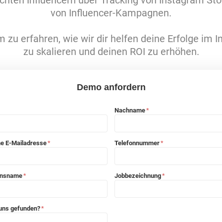
hten Influencern über Tracking von Instagram Sto
von Influencer-Kampagnen.
 zu erfahren, wie wir dir helfen deine Erfolge im 
zu skalieren und deinen ROI zu erhöhen.
Demo anfordern
Nachname
*
he E-Mailadresse
Telefonnummer
*
*
ensname
Jobbezeichnung
*
*
 uns gefunden?
*