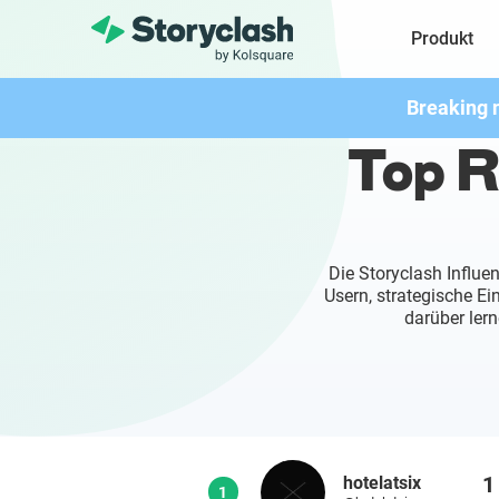
Produkt
Breaking 
Top R
Die Storyclash Influe
Usern, strategische E
darüber lern
1
hotelatsix
1