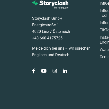
Influ
Frankreich
Influ
Tool
Ghana
Storyclash GmbH
Influ
Großbritannien
Energiestraße 1
TikTo
Ireland
4020 Linz / Österreich
Inst
+43 660 4175725
Italien
Engi
Mexico
Melde dich bei uns – wir sprechen
Waru
New Zealand
Englisch und Deutsch.
Demo
Norwegen
Österreich
Polen
Portugal
Rumänien
Saudi Arabia
Schweden