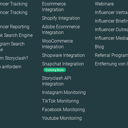
encer Tracking
Ecommerce
Webinare
Natur
Integration
encer Tracking
Influencer Vertr
Shopify Integration
Politik
Influencer Brief
encer Reporting
Adobe Ecommerce
Reisen
Influencer Outr
Integration
k Search Engine
Sport
Influencer Medi
WooCommerce
agram Search
Technologie
Integration
Blog
ne
Tiere
Shopware Integration
Referral Progr
m Storyclash?
Snapchat Integration
Entfernung von 
Wissenschaft
 anfordern
Coming Soon
Storyclash API
Integration
Instagram Monitoring
TikTok Monitoring
Facebook Monitoring
Youtube Monitoring