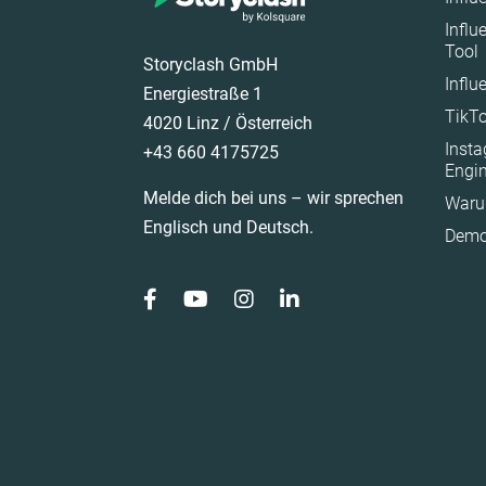
Influ
Österreich
Tool
Storyclash GmbH
Polen
Influ
Energiestraße 1
Portugal
TikTo
4020 Linz / Österreich
Rumänien
Inst
+43 660 4175725
Saudi Arabia
Engi
Melde dich bei uns – wir sprechen
Waru
Schweden
Englisch und Deutsch.
Demo
Spain
Südafrika
Türkiye
United Arab Emirat