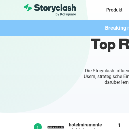
Produkt
Breaking 
Top R
Die Storyclash Influe
Usern, strategische E
darüber lern
1
hotelmiramonte
1