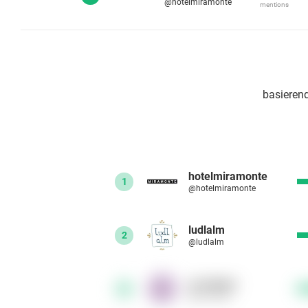
@hotelmiramonte
mentions
basierend
hotelmiramonte
1
@hotelmiramonte
ludlalm
2
@ludlalm
so.vienna
3
@so.vienna