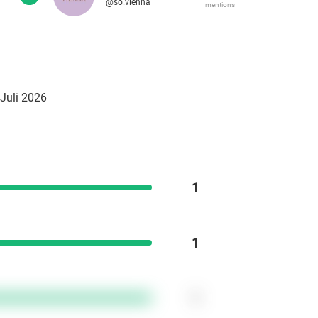
@so.vienna
mentions
 Juli 2026
1
1
1