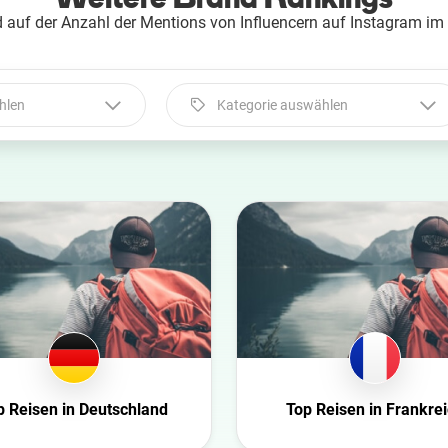
 auf der Anzahl der Mentions von Influencern auf Instagram im
hlen
Kategorie auswählen
Kategorie auswählen
Automobil
Beauty
Bildung
Entertainment
Ernährung
Familie
Fashion
p Reisen in Deutschland
Top Reisen in Frankre
Finanzen
Gaming