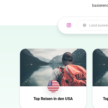
basierend
Land auswä
Land auswählen
Australia
Azerbaijan
Belgien
Bulgaria
Canada
Croatia
Dänemark
Top Reisen in den USA
To
Niederlande
USA