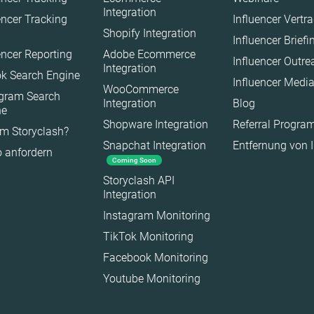
Integration
encer Tracking
Influencer Vertr
Shopify Integration
Influencer Brief
encer Reporting
Adobe Ecommerce
Influencer Outr
Integration
k Search Engine
Influencer Medi
WooCommerce
agram Search
Integration
Blog
ne
Shopware Integration
Referral Progr
m Storyclash?
Snapchat Integration
Entfernung von 
 anfordern
Coming Soon
Storyclash API
Integration
Instagram Monitoring
es
TikTok Monitoring
Facebook Monitoring
Youtube Monitoring