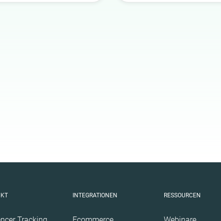
Gesundheit
Infrastruktur
lik
Interieur
Kultur
Kunst
Natur
Politik
Reisen
Sport
Technologie
Tiere
Wissenschaft
UKT
INTEGRATIONEN
RESSOURCEN
encer Tracking
Ecommerce
Webinare