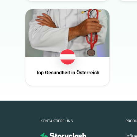
Schweiz
Slowakei
Tschechische Repub
Deutschland
Ecuador
Finnland
Frankreich
Top Gesundheit in Österreich
Ghana
Großbritannien
Ireland
Italien
Mexico
KONTAKTIERE UNS
PROD
New Zealand
Norwegen
Influ