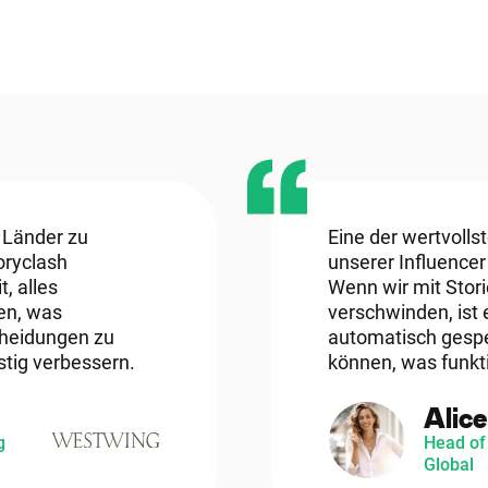
 Länder zu
Eine der wertvollst
oryclash
unserer Influence
, alles
Wenn wir mit Stori
en, was
verschwinden, ist 
cheidungen zu
automatisch gespe
istig verbessern.
können, was funkti
Alic
g
Head of
Global