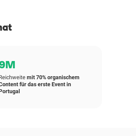
hat
9M
Reichweite
mit 70% organischem
Content für das erste Event in
Portugal